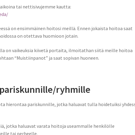
aikoina tai nettisivujemme kautta:
eda/
yseessä on ensimmäinen hoitosi meillä. Ennen jokaista hoitoa saat
 hoidossa on otettava huomioon jotain.
ulla on vaikeuksia kiivetä portaita, ilmoitathan siitä meille hoitoa
 kohtaan “Muistiinpanot” ja saat sopivan huoneen.
pariskunnille/ryhmille
 hierontaa pariskunnille, jotka haluavat tulla hoidetuiksi yhdes
ä, jotka haluavat varata hoitoja useammalle henkilölle
ille tai perheelle.