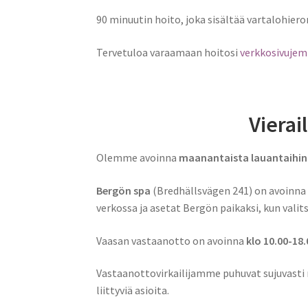
90 minuutin hoito, joka sisältää vartalohiero
Tervetuloa varaamaan hoitosi
verkkosivuje
Vierai
Olemme avoinna
maanantaista lauantaihin 
Bergön spa
(Bredhällsvägen 241) on avoinna 
verkossa ja asetat Bergön paikaksi, kun valit
Vaasan vastaanotto on avoinna
klo 10.00-18.
Vastaanottovirkailijamme puhuvat sujuvasti ru
liittyviä asioita.