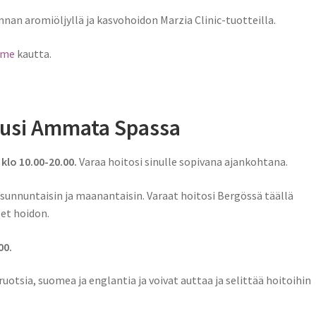
nnan aromiöljyllä ja kasvohoidon Marzia Clinic-tuotteilla.
mme
kautta.
lusi Ammata Spassa
klo 10.00-20.00.
Varaa hoitosi sinulle sopivana ajankohtana.
sunnuntaisin ja maanantaisin. Varaat hoitosi Bergössä täällä
set hoidon.
00.
otsia, suomea ja englantia ja voivat auttaa ja selittää hoitoihin