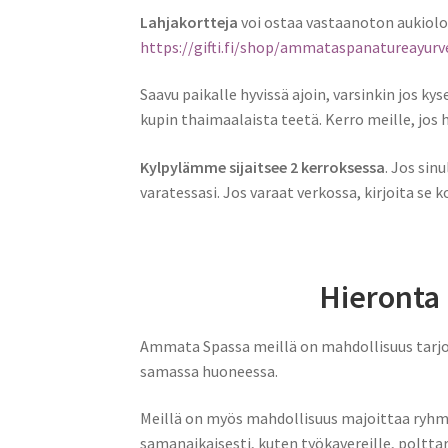
Lahjakortteja
voi ostaa vastaanoton aukiolo
https://gifti.fi/shop/ammataspanatureayurv
Saavu paikalle hyvissä ajoin, varsinkin jos k
kupin thaimaalaista teetä. Kerro meille, jos
Kylpylämme sijaitsee 2 kerroksessa
. Jos sin
varatessasi. Jos varaat verkossa, kirjoita se
Hieronta 
Ammata Spassa meillä on mahdollisuus tarjota
samassa huoneessa.
Meillä on myös mahdollisuus majoittaa ryhmi
samanaikaisesti, kuten työkavereille, polttare