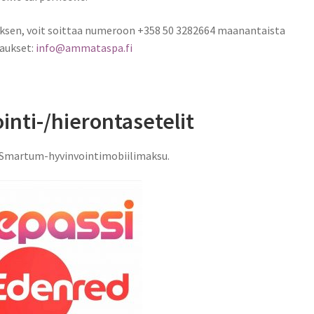
ksen, voit soittaa numeroon +358 50 3282664 maanantaista
raukset:
info@ammataspa.fi
inti-/hierontasetelit
a Smartum-hyvinvointimobiilimaksu.