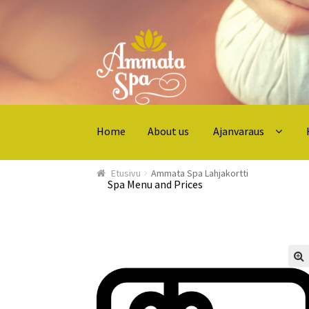
Siirry navigointiin
Siirry sisältöön
Home
About us
Ajanvaraus
Etusivu
Ammata Spa Lahjakortti
Spa Menu and Prices
Home
About us
Ajanvaraus
Hoidot ja hinnat
K