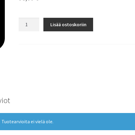
Määrä
Lisää ostoskoriin
viot
Tuotearvioita ei vielä ole.