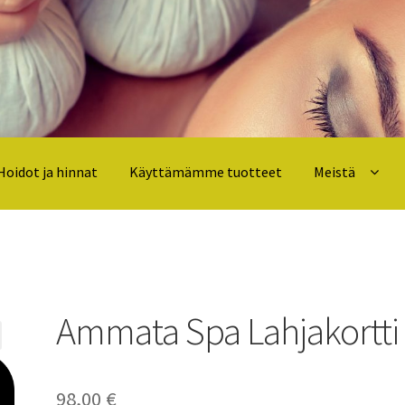
Hoidot ja hinnat
Käyttämämme tuotteet
Meistä
äyttämämme tuotteet
Meistä
Spa Menu and Prices
Ammata Spa Lahjakortti
98,00
€